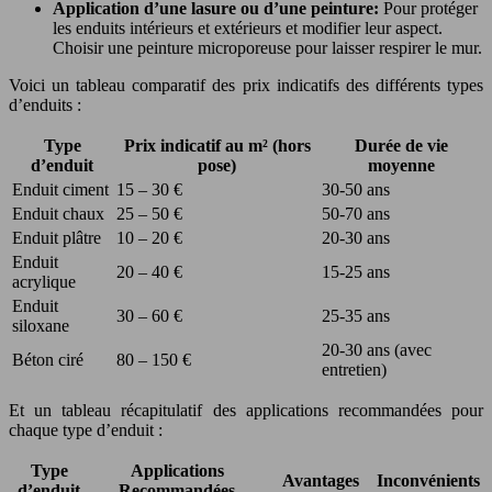
Application d’une lasure ou d’une peinture:
Pour protéger
les enduits intérieurs et extérieurs et modifier leur aspect.
Choisir une peinture microporeuse pour laisser respirer le mur.
Voici un tableau comparatif des prix indicatifs des différents types
d’enduits :
Type
Prix indicatif au m² (hors
Durée de vie
d’enduit
pose)
moyenne
Enduit ciment
15 – 30 €
30-50 ans
Enduit chaux
25 – 50 €
50-70 ans
Enduit plâtre
10 – 20 €
20-30 ans
Enduit
20 – 40 €
15-25 ans
acrylique
Enduit
30 – 60 €
25-35 ans
siloxane
20-30 ans (avec
Béton ciré
80 – 150 €
entretien)
Et un tableau récapitulatif des applications recommandées pour
chaque type d’enduit :
Type
Applications
Avantages
Inconvénients
d’enduit
Recommandées