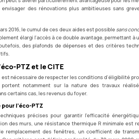
aison peut s’avérer particulièrement avantageuse pour les m
 envisager des rénovations plus ambitieuses sans greve
mars 2016, le cumul de ces deux aides est possible
sans cond
blement élargi l’accès à ce double avantage, permettant à 
Toutefois, des plafonds de dépenses et des critères tech
tifs.
l’éco-PTZ et le CITE
l est nécessaire de respecter les conditions d’éligibilité pr
s portent notamment sur la nature des travaux réalisé
s certains cas, les revenus du foyer.
 pour l’éco-PTZ
chniques précises pour garantir l’efficacité énergétiq
ation des murs, une résistance thermique R minimale est r
le remplacement des fenêtres, un coefficient de transm