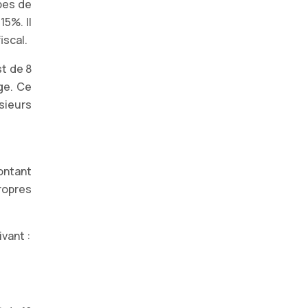
pes de
5%. Il
iscal.
t de 8
ge. Ce
sieurs
ontant
propres
ivant :