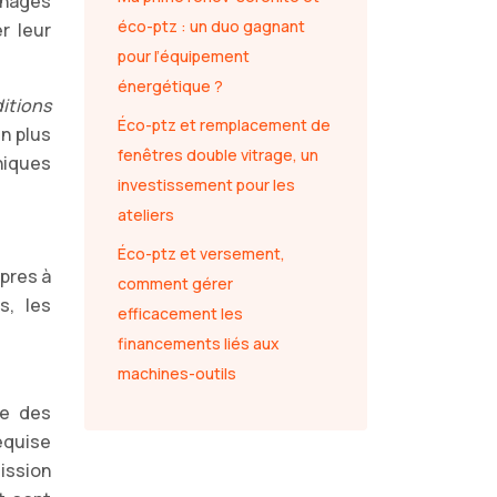
énages
éco-ptz : un duo gagnant
r leur
pour l’équipement
énergétique ?
itions
Éco-ptz et remplacement de
un plus
fenêtres double vitrage, un
niques
investissement pour les
ateliers
Éco-ptz et versement,
opres à
comment gérer
s, les
efficacement les
financements liés aux
machines-outils
ue des
equise
ission