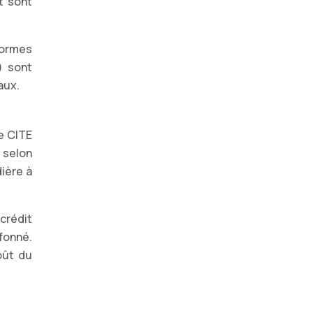
t sont
 normes
) sont
aux.
e CITE
 selon
dière à
crédit
fonné.
oût du