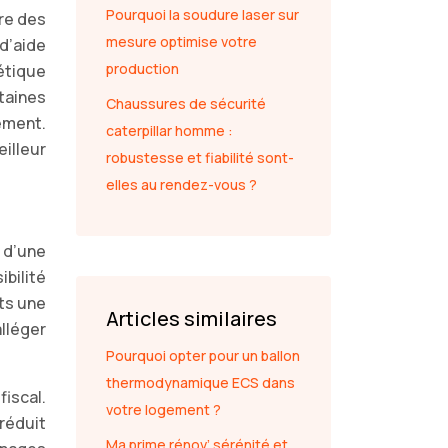
Pourquoi la soudure laser sur
dre des
mesure optimise votre
d’aide
production
étique
taines
Chaussures de sécurité
ement.
caterpillar homme :
illeur
robustesse et fiabilité sont-
elles au rendez-vous ?
 d’une
bilité
ts une
Articles similaires
lléger
Pourquoi opter pour un ballon
thermodynamique ECS dans
fiscal.
votre logement ?
réduit
Ma prime rénov’ sérénité et