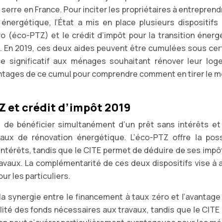
 serre en France. Pour inciter les propriétaires à entrepren
énergétique, l’État a mis en place plusieurs dispositifs 
éro (éco-PTZ) et le crédit d’impôt pour la transition énerg
s. En 2019, ces deux aides peuvent être cumulées sous cer
ce significatif aux ménages souhaitant rénover leur log
ntages de ce cumul pour comprendre comment en tirer le me
 et crédit d’impôt 2019
de bénéficier simultanément d’un prêt sans intérêts et
aux de rénovation énergétique. L’éco-PTZ offre la possi
intérêts, tandis que le CITE permet de déduire de ses impô
vaux. La complémentarité de ces deux dispositifs vise à a
ur les particuliers.
la synergie entre le financement à taux zéro et l’avantage 
lité des fonds nécessaires aux travaux, tandis que le CITE 