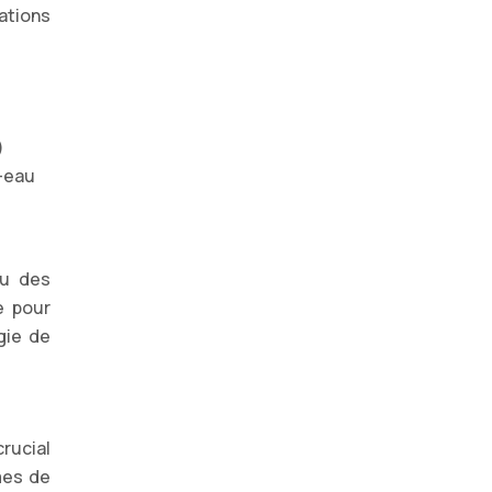
ations
)
e-eau
ou des
e pour
gie de
rucial
mes de