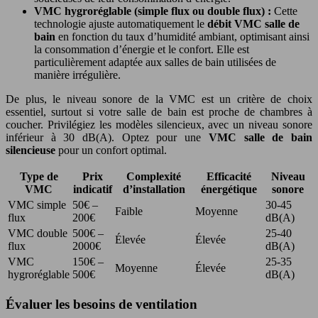
VMC hygroréglable (simple flux ou double flux) :
Cette
technologie ajuste automatiquement le
débit VMC salle de
bain
en fonction du taux d’humidité ambiant, optimisant ainsi
la consommation d’énergie et le confort. Elle est
particulièrement adaptée aux salles de bain utilisées de
manière irrégulière.
De plus, le niveau sonore de la VMC est un critère de choix
essentiel, surtout si votre salle de bain est proche de chambres à
coucher. Privilégiez les modèles silencieux, avec un niveau sonore
inférieur à 30 dB(A). Optez pour une
VMC salle de bain
silencieuse
pour un confort optimal.
Type de
Prix
Complexité
Efficacité
Niveau
VMC
indicatif
d’installation
énergétique
sonore
VMC simple
50€ –
30-45
Faible
Moyenne
flux
200€
dB(A)
VMC double
500€ –
25-40
Élevée
Élevée
flux
2000€
dB(A)
VMC
150€ –
25-35
Moyenne
Élevée
hygroréglable
500€
dB(A)
Évaluer les besoins de ventilation